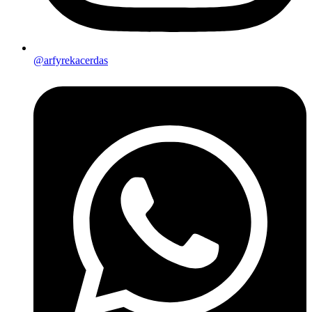
@arfyrekacerdas