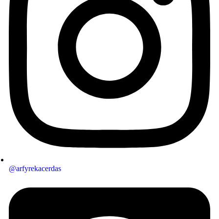
@arfyrekacerdas