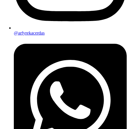
@arfyrekacerdas