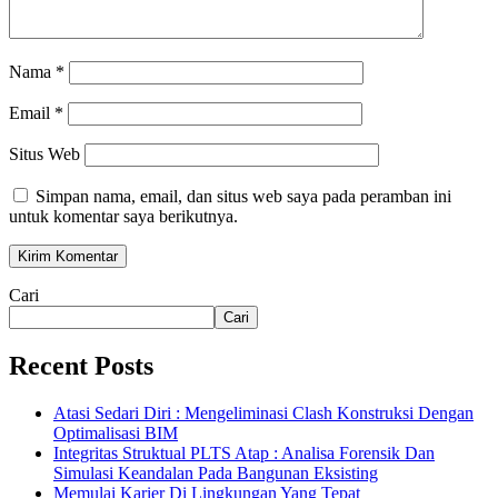
Nama
*
Email
*
Situs Web
Simpan nama, email, dan situs web saya pada peramban ini
untuk komentar saya berikutnya.
Cari
Cari
Recent Posts
Atasi Sedari Diri : Mengeliminasi Clash Konstruksi Dengan
Optimalisasi BIM
Integritas Struktual PLTS Atap : Analisa Forensik Dan
Simulasi Keandalan Pada Bangunan Eksisting
Memulai Karier Di Lingkungan Yang Tepat