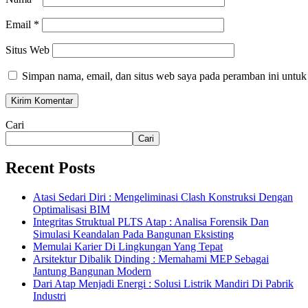
Email
*
Situs Web
Simpan nama, email, dan situs web saya pada peramban ini untuk
Cari
Cari
Recent Posts
Atasi Sedari Diri : Mengeliminasi Clash Konstruksi Dengan
Optimalisasi BIM
Integritas Struktual PLTS Atap : Analisa Forensik Dan
Simulasi Keandalan Pada Bangunan Eksisting
Memulai Karier Di Lingkungan Yang Tepat
Arsitektur Dibalik Dinding : Memahami MEP Sebagai
Jantung Bangunan Modern
Dari Atap Menjadi Energi : Solusi Listrik Mandiri Di Pabrik
Industri