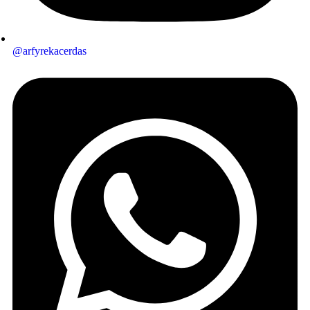
@arfyrekacerdas