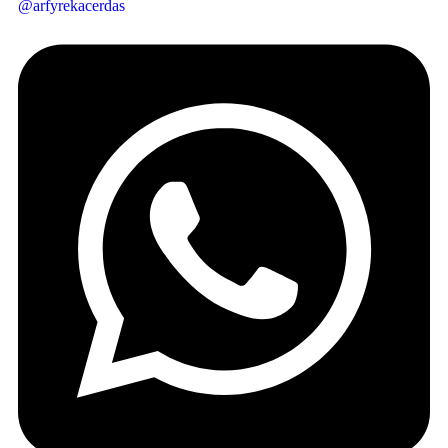
@arfyrekacerdas