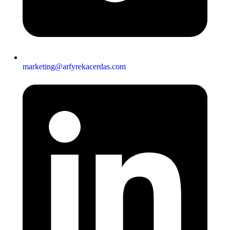
marketing@arfyrekacerdas.com