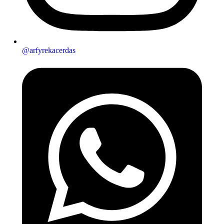
@arfyrekacerdas