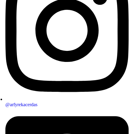
@arfyrekacerdas