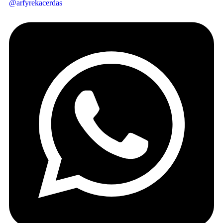
@arfyrekacerdas