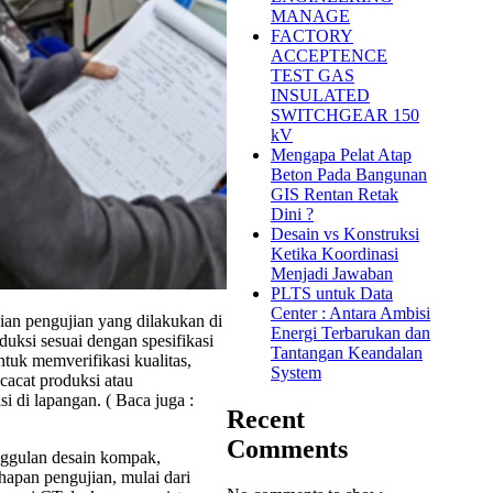
MANAGE
FACTORY
ACCEPTENCE
TEST GAS
INSULATED
SWITCHGEAR 150
kV
Mengapa Pelat Atap
Beton Pada Bangunan
GIS Rentan Retak
Dini ?
Desain vs Konstruksi
Ketika Koordinasi
Menjadi Jawaban
PLTS untuk Data
Center : Antara Ambisi
an pengujian yang dilakukan di
Energi Terbarukan dan
duksi sesuai dengan spesifikasi
Tantangan Keandalan
ntuk memverifikasi kualitas,
System
cacat produksi atau
i di lapangan. ( Baca juga :
Recent
Comments
nggulan desain kompak,
hapan pengujian, mulai dari