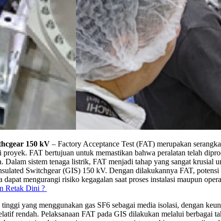
thcgear 150 kV
– Factory Acceptance Test (FAT) merupakan serangkai
asi proyek. FAT bertujuan untuk memastikan bahwa peralatan telah dipro
. Dalam sistem tenaga listrik, FAT menjadi tahap yang sangat krusial u
Insulated Switchgear (GIS) 150 kV. Dengan dilakukannya FAT, potensi 
ga dapat mengurangi risiko kegagalan saat proses instalasi maupun operas
n Retak Dini ?
 tinggi yang menggunakan gas SF6 sebagai media isolasi, dengan keu
elatif rendah. Pelaksanaan FAT pada GIS dilakukan melalui berbagai ta