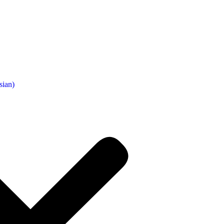
sian
)