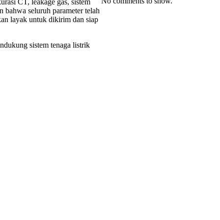
No comments to show.
akurasi CT, leakage gas, sistem
n bahwa seluruh parameter telah
an layak untuk dikirim dan siap
dukung sistem tenaga listrik