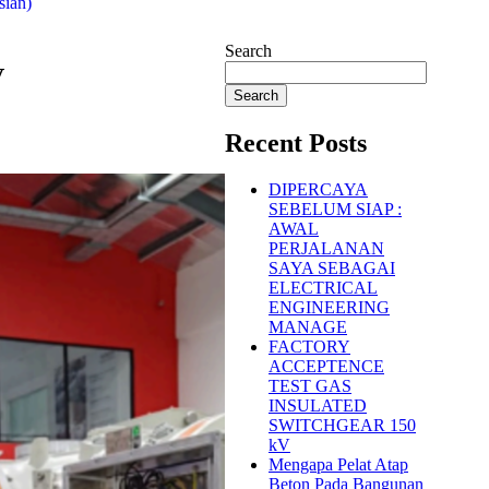
sian
)
Search
V
Search
Recent Posts
DIPERCAYA
SEBELUM SIAP :
AWAL
PERJALANAN
SAYA SEBAGAI
ELECTRICAL
ENGINEERING
MANAGE
FACTORY
ACCEPTENCE
TEST GAS
INSULATED
SWITCHGEAR 150
kV
Mengapa Pelat Atap
Beton Pada Bangunan