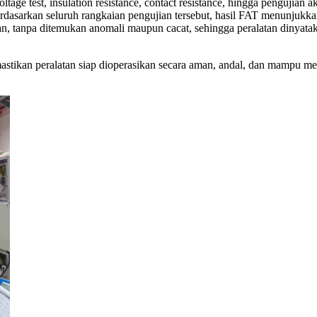
voltage test, insulation resistance, contact resistance, hingga pengujian 
erdasarkan seluruh rangkaian pengujian tersebut, hasil FAT menunjukka
an, tanpa ditemukan anomali maupun cacat, sehingga peralatan dinyatak
tikan peralatan siap dioperasikan secara aman, andal, dan mampu men