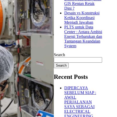
GIS Rentan Retak
Dini ?
Desain vs Konstruksi
Ketika Koordinasi
Menjadi Jawaban
PLTS untuk Data
Center : Antara Ambisi
Energi Terbarukan dan
Tantangan Keandalan
System
Search
Search
Recent Posts
DIPERCAYA
SEBELUM SIAP :
AWAL
PERJALANAN
SAYA SEBAGAI
ELECTRICAL
ENGINEERING