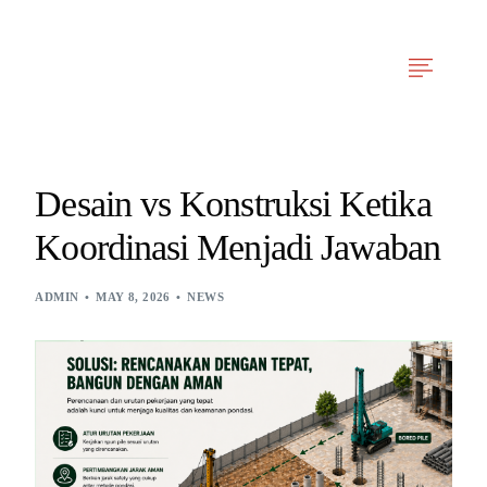
Arfy Reka Cerdas
Our Services
News & Articles
Project Experien
Desain vs Konstruksi Ketika
Koordinasi Menjadi Jawaban
ADMIN
MAY 8, 2026
NEWS