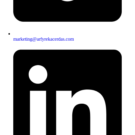
marketing@arfyrekacerdas.com