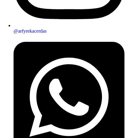
@arfyrekacerdas