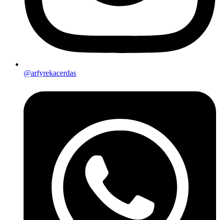
@arfyrekacerdas