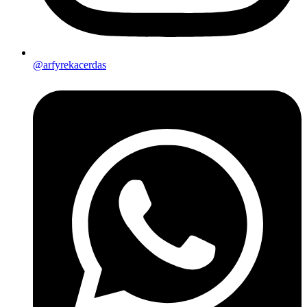
@arfyrekacerdas