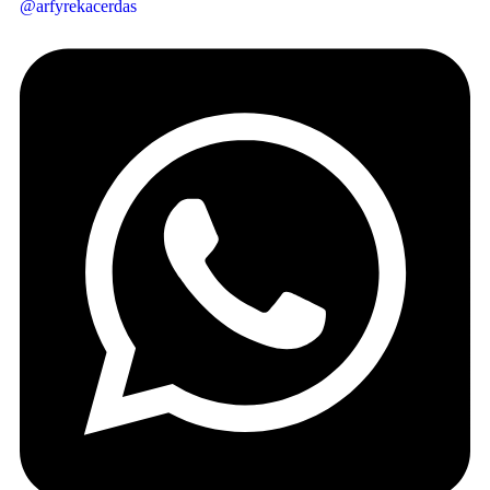
@arfyrekacerdas